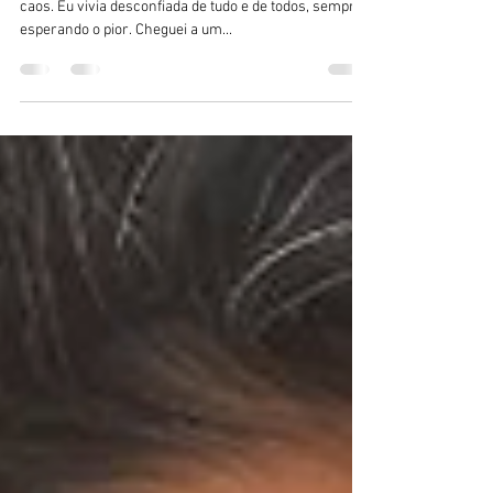
discutindo por qualquer motivo"
Antes de começar a terapia TRG, minha vida era um
caos. Eu vivia desconfiada de tudo e de todos, sempre
esperando o pior. Cheguei a um...