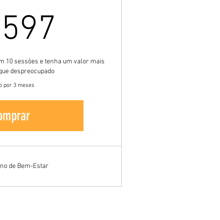
1,597R$
,597
m 10 sessões e tenha um valor mais
fique despreocupado
o por 3 meses
omprar
ano de Bem-Estar