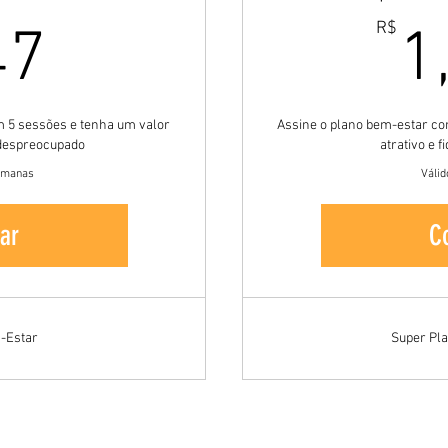
847R$
R$
47
1
m 5 sessões e tenha um valor
Assine o plano bem-estar co
e despreocupado
atrativo e 
semanas
Válid
ar
C
-Estar
Super Pl
© 2024 por Luiz Carlos Jr - Criado com W
ix.com